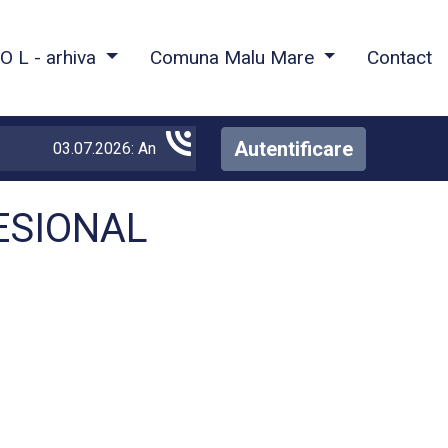
O L - arhiva
Comuna Malu Mare
Contact
Autentificare
03.07.2026: Anunt mediu Gaze
1
Vezi detalii
ESIONAL