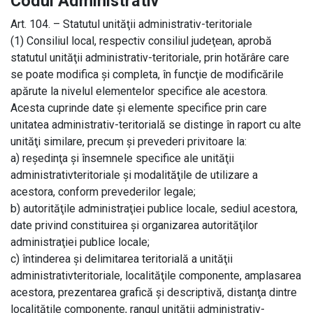
Codul Administrativ
Art. 104. – Statutul unităţii administrativ-teritoriale
(1) Consiliul local, respectiv consiliul judeţean, aprobă
statutul unităţii administrativ-teritoriale, prin hotărâre care
se poate modifica şi completa, în funcţie de modificările
apărute la nivelul elementelor specifice ale acestora.
Acesta cuprinde date şi elemente specifice prin care
unitatea administrativ-teritorială se distinge în raport cu alte
unităţi similare, precum şi prevederi privitoare la:
a) reşedinţa şi însemnele specifice ale unităţii
administrativteritoriale şi modalităţile de utilizare a
acestora, conform prevederilor legale;
b) autorităţile administraţiei publice locale, sediul acestora,
date privind constituirea şi organizarea autorităţilor
administraţiei publice locale;
c) întinderea şi delimitarea teritorială a unităţii
administrativteritoriale, localităţile componente, amplasarea
acestora, prezentarea grafică şi descriptivă, distanţa dintre
localităţile componente, rangul unităţii administrativ-