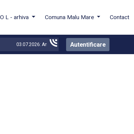
O L - arhiva
Comuna Malu Mare
Contact
Autentificare
03.07.2026: Anunt mediu Gaze
Vezi detalii