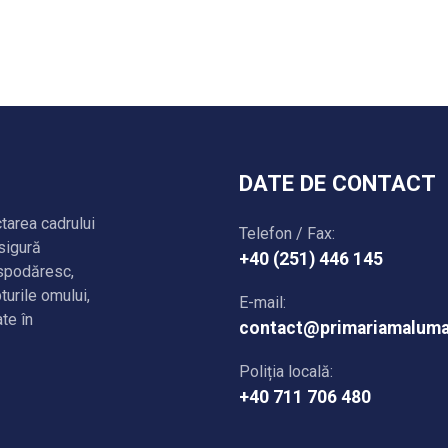
DATE DE CONTACT
ctarea cadrului
Telefon / Fax:
asigură
+40 (251) 446 145
ospodăresc,
turile omului,
E-mail:
ate în
contact@primariamaluma
Poliția locală:
+40 711 706 480