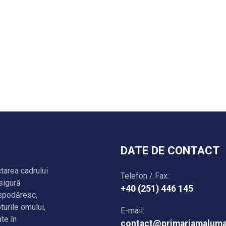
DATE DE CONTACT
ctarea cadrului
Telefon / Fax:
asigură
+40 (251) 446 145
ospodăresc,
turile omului,
E-mail:
ate în
contact@primariamaluma