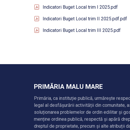
Indicatori Buget Local trim I 2025.pdf
Indicatori Buget Local trim II 2025.pdf.pdf
Indicatori Buget Local trim III 2025.pdf
PRIMĂRIA MALU MARE
Primăria, ca instituție publică, urmărește respe
legal al desfășurării activității din comunitate, 
soluționarea problemelor de ordin edilitar și g
menține ordinea publică, respectă și apără drep
dreptul de proprietate, precum și alte atribuții d