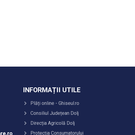
INFORMAȚII UTILE
Plăți online - Ghiseul.ro
Consiliul Județean Dolj
Direcția Agricolă Dolj
Protecția Consumatorului
re.ro