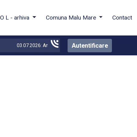
O L - arhiva
Comuna Malu Mare
Contact
Autentificare
03.07.2026: Anunt mediu Gaze
Vezi detalii