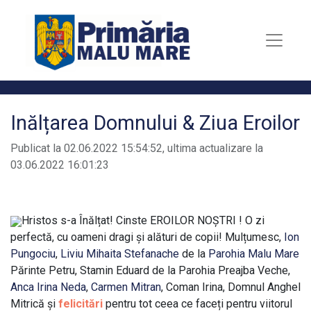
Inălțarea Domnului & Ziua Eroilor
Publicat la 02.06.2022 15:54:52, ultima actualizare la
03.06.2022 16:01:23
Hristos s-a Înălțat! Cinste EROILOR NOȘTRI ! O zi
perfectă, cu oameni dragi și alături de copii! Mulțumesc,
Ion
Pungociu
,
Liviu Mihaita Stefanache
de la
Parohia Malu Mare
Părinte Petru, Stamin Eduard de la Parohia Preajba Veche,
Anca Irina Neda
,
Carmen Mitran
, Coman Irina, Domnul Anghel
Mitrică și
felicitări
pentru tot ceea ce faceți pentru viitorul