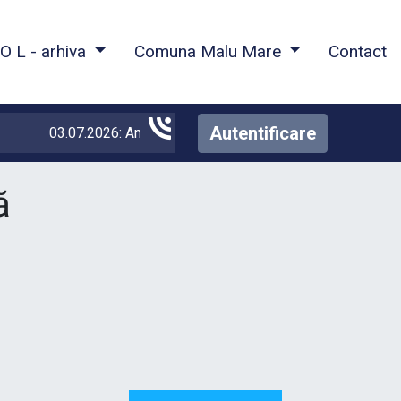
O L - arhiva
Comuna Malu Mare
Contact
Autentificare
03.07.2026: Anunt mediu Gaze
1
Vezi detalii
ă